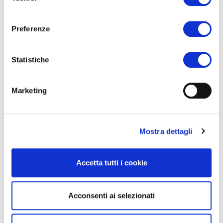
consenso
Preferenze
Statistiche
E-Commerce e Sistemi di Fidelizzazione
Marketing
Incrementa le tue vendite ed il numero dei tuoi
possibili clienti. Con noi puoi farlo, attraverso un
sito di vendita online o programma di
Mostra dettagli
fidelizzazione. I nostri sistemi si adattano a tutti i
tipi di campagne promozionali e Loyalty Programs
Accetta tutti i cookie
Acconsenti ai selezionati