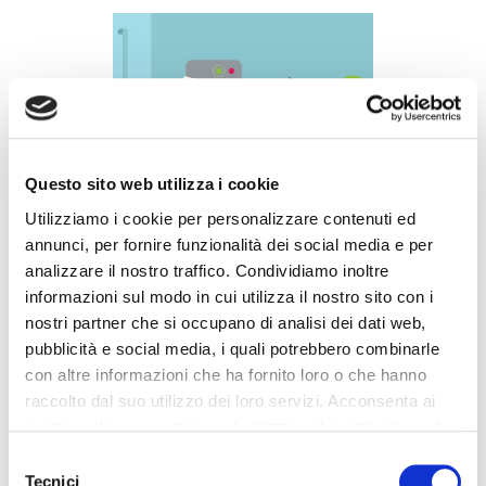
Questo sito web utilizza i cookie
Controllo Accessi
Utilizziamo i cookie per personalizzare contenuti ed
annunci, per fornire funzionalità dei social media e per
I nostri sistemi per il controllo degli accessi sono
analizzare il nostro traffico. Condividiamo inoltre
multifunzionali ed integrabili con sistemi aziendali
informazioni sul modo in cui utilizza il nostro sito con i
già esistenti. Utilizziamo diverse tecnologie: dalla
nostri partner che si occupano di analisi dei dati web,
banda magnetica, all'RFID fino all'utilizzo degli
pubblicità e social media, i quali potrebbero combinarle
Smartphone con controllo della geolocalizzazione
con altre informazioni che ha fornito loro o che hanno
raccolto dal suo utilizzo dei loro servizi. Acconsenta ai
nostri cookie se continua ad utilizzare il nostro sito web.
Selezione
Tecnici
del